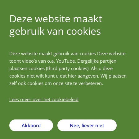
Deze website maakt
gebruik van cookies
ALLPreT
Deze website maakt gebruik van cookies Deze website
Advancing allergenicity
toont video’s van o.a. YouTube. Dergelijke partijen
prediction for novel foods
plaatsen cookies (third party cookies). Als u deze
cookies niet wilt kunt u dat hier aangeven. Wij plaatsen
zelf ook cookies om onze site te verbeteren.
How are allergenic risks of novel foods currently
Lees meer over het cookiebeleid
assessed in Europe, and what laboratory data and
computational tools could support future risk
assessment?
Akkoord
Nee, liever niet
The ALLPreT project is an international PhD programme on